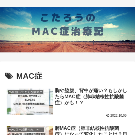
MAC症
胸や脇腹、背中が痛い？もしかし
MAC症ってどんな病気？
たらMAC症（肺非結核性抗酸菌
症）かも！？
2022.10.05
肺MAC症（肺非結核性抗酸菌
MAC症と診断されてからの生活
症）になって変化したことは？日